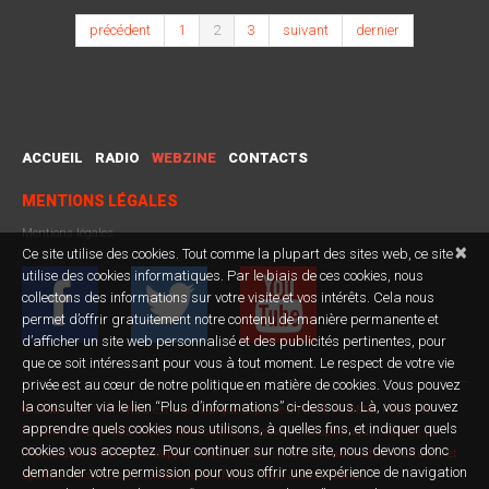
précédent
1
2
3
suivant
dernier
ACCUEIL
RADIO
WEBZINE
CONTACTS
MENTIONS LÉGALES
Mentions légales
×
Ce site utilise des cookies. Tout comme la plupart des sites web, ce site
utilise des cookies informatiques. Par le biais de ces cookies, nous
collectons des informations sur votre visite et vos intérêts. Cela nous
permet d’offrir gratuitement notre contenu de manière permanente et
d’afficher un site web personnalisé et des publicités pertinentes, pour
que ce soit intéressant pour vous à tout moment. Le respect de votre vie
privée est au cœur de notre politique en matière de cookies. Vous pouvez
la consulter via le lien “Plus d’informations” ci-dessous. Là, vous pouvez
© 2008-2017 – ATOMIC est une marque déposée à l'INPI. ATOMIC RADIO et
apprendre quels cookies nous utilisons, à quelles fins, et indiquer quels
ATOMIC RADIO SUD AQUITAINE sont des services radiophoniques éditées par
cookies vous acceptez. Pour continuer sur notre site, nous devons donc
l'Association Pour le Développement des Moyens de Communication Culturels et
demander votre permission pour vous offrir une expérience de navigation
Sportifs. Association membre de la CNRA – Tous droits réservés –