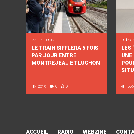
22 juin, 09:09
9 déce
LE TRAIN SIFFLERA 6 FOIS
LES 
PAR JOUR ENTRE
UNE 
MONTRÉJEAU ET LUCHON
POU
SITU
2010
0
0
555
ACCUEIL
RADIO
WEBZINE
CONT