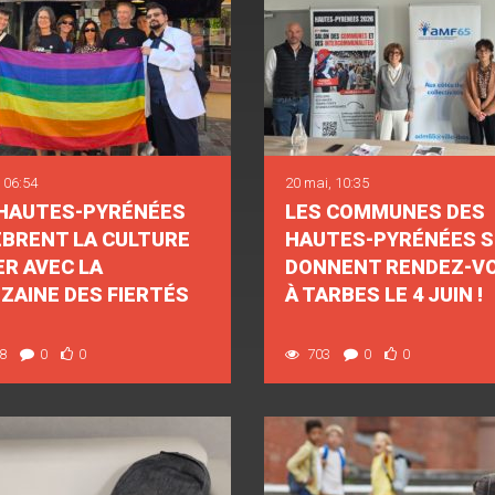
 06:54
20 mai, 10:35
 HAUTES-PYRÉNÉES
LES COMMUNES DES
ÈBRENT LA CULTURE
HAUTES-PYRÉNÉES S
R AVEC LA
DONNENT RENDEZ-V
ZAINE DES FIERTÉS
À TARBES LE 4 JUIN !
8
0
0
703
0
0