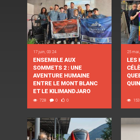
17 juin, 03:24
25 mai,
ENSEMBLE AUX
LES
SOMMETS 2 : UNE
CÉL
AVENTURE HUMAINE
QUEE
ENTRE LE MONT BLANC
QUIN
ET LE KILIMANDJARO
728
0
0
153