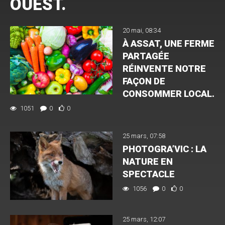
OUEST.
20 mai, 08:34
À ASSAT, UNE FERME
PARTAGÉE
RÉINVENTE NOTRE
FAÇON DE
CONSOMMER LOCAL.
1051
0
0
25 mars, 07:58
PHOTOGRA’VIC : LA
NATURE EN
SPECTACLE
1056
0
0
25 mars, 12:07