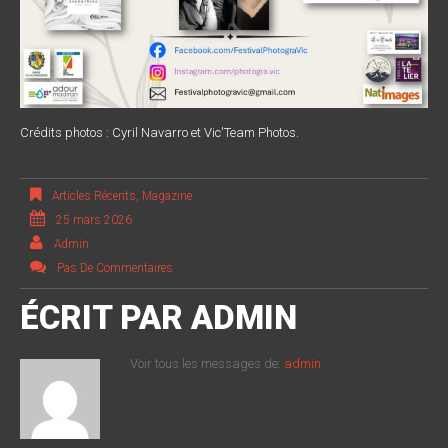
Crédits photos : Cyril Navarro et Vic'Team Photos.
Articles Récents
,
Magazine
25 mars 2026
Admin
Pas De Commentaires
ÉCRIT PAR
ADMIN
Voir tous les messages de:
admin