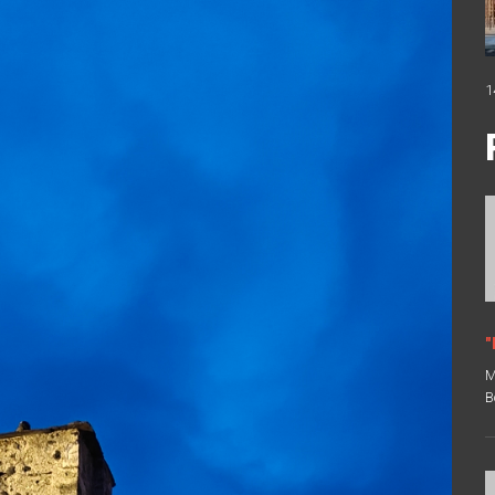
1
"
M
B