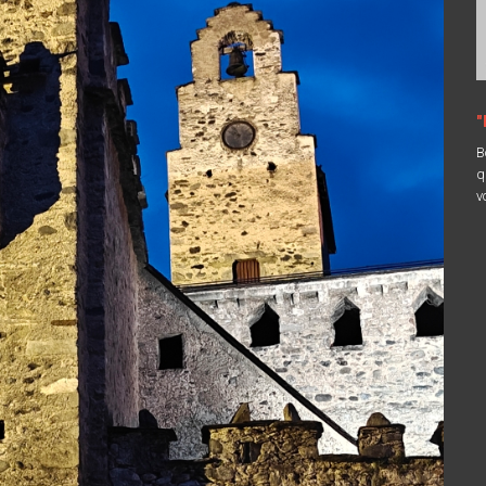
"
B
q
v