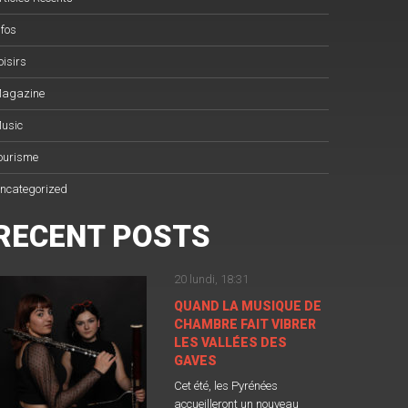
nfos
oisirs
agazine
usic
ourisme
ncategorized
RECENT POSTS
20 lundi, 18:31
QUAND LA MUSIQUE DE
CHAMBRE FAIT VIBRER
LES VALLÉES DES
GAVES
Cet été, les Pyrénées
accueilleront un nouveau