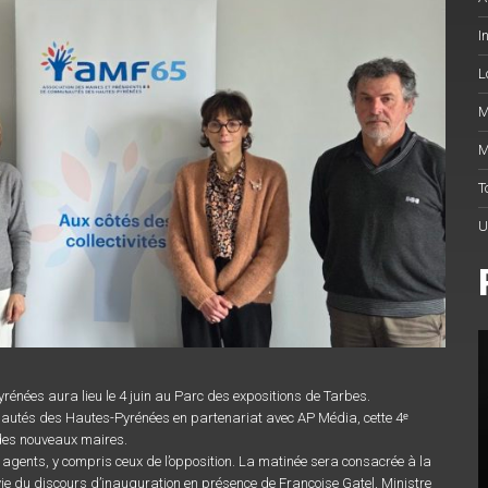
I
L
M
M
T
U
nées aura lieu le 4 juin au Parc des expositions de Tarbes.
autés des Hautes-Pyrénées en partenariat avec AP Média, cette 4ᵉ
 des nouveaux maires.
et agents, y compris ceux de l’opposition. La matinée sera consacrée à la
uivie du discours d’inauguration en présence de Françoise Gatel, Ministre