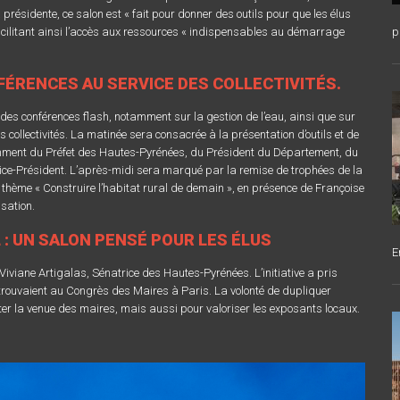
 présidente, ce salon est « fait pour donner des outils pour que les élus
facilitant ainsi l’accès aux ressources « indispensables au démarrage
p
FÉRENCES AU SERVICE DES COLLECTIVITÉS.
es conférences flash, notamment sur la gestion de l’eau, ainsi que sur
llectivités. La matinée sera consacrée à la présentation d’outils et de
amment du Préfet des Hautes-Pyrénées, du Président du Département, du
ice-Président. L’après-midi sera marqué par la remise de trophées de la
 thème « Construire l’habitat rural de demain », en présence de Françoise
isation.
 : UN SALON PENSÉ POUR LES ÉLUS
E
 Viviane Artigalas, Sénatrice des Hautes-Pyrénées. L’initiative a pris
etrouvaient au Congrès des Maires à Paris. La volonté de dupliquer
iter la venue des maires, mais aussi pour valoriser les exposants locaux.