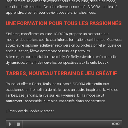
Rapidement, la demande explose : cours de couture, dessin de mode,
création de vêtements… De cette effervescence naît ISIDORA : un lieu où
apprendre, créer et rêver devient possible, ici, chez nous.
UNE FORMATION POUR TOUS LES PASSIONNÉS
Stylisme, modélisme, couture : ISIDORA propose un parcours sur
mesure, des ateliers courts aux futures formations certifiantes. Que vous
soyez jeune diplômé, adulte en reconversion ou professionnel en quête de
spécialisation, l’école accompagne tous les parcours.
À terme, un partenariat fort avec le lycée Reffye viendra renforcer cette
dynamique, offrant de nouvelles perspectives aux talents locaux.
TARBES, NOUVEAU TERRAIN DE JEU CRÉATIF
Pourquoi aller à Paris, Toulouse ou Lyon ? ISIDORA offre enfin aux
passionnés un tremplin à domicile, avec un cadre inspirant : la ville de
Tarbes, ses jardins, la vue sur les Pyrénées. Ici, la mode se vit
autrement : accessible, humaine, enracinée dans son territoire.
L'interview de Sophie Mateos :
00:00