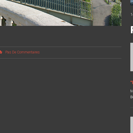
1
Pas De Commentaires
"
M
B