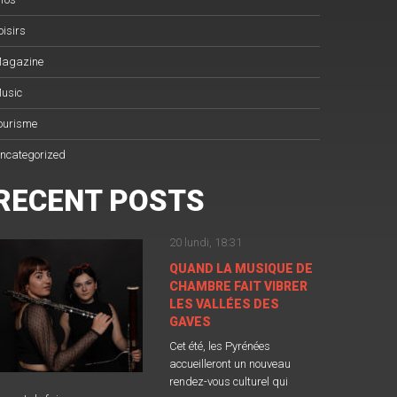
oisirs
agazine
usic
ourisme
ncategorized
RECENT POSTS
20 lundi, 18:31
QUAND LA MUSIQUE DE
CHAMBRE FAIT VIBRER
LES VALLÉES DES
GAVES
Cet été, les Pyrénées
accueilleront un nouveau
rendez-vous culturel qui