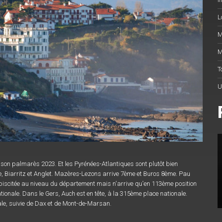
L
M
M
T
U
ier son palmarès 2023. Et les Pyrénées-Atlantiques sont plutôt bien
e, Biarritz et Anglet. Mazères-Lezons arrive 7ème et Buros 8ème. Pau
ébiscitée au niveau du département mais n'arrive qu'en 113ème position
ionale. Dans le Gers, Auch est en tête, à la 315ème place nationale.
ale, suivie de Dax et de Mont-de-Marsan.