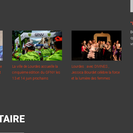
"
B
q
v
ne
La ville de Lourdes accueille la
Lourdes : avec DIVINES ,
t
cinquième édition du GFNY les
Jessica Bourdet célèbre la force
13 et 14 juin prochains
et la lumière des femmes
TAIRE