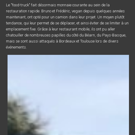
Le "food-truck" fait désormais monnaie courante au sein de la
restauration rapide. Bruno et Frédéric, vegan depuis quelques années
maintenant, ont opté pour un camion dans leur projet. Un moyen plutôt
tendance, qui leur permet de se déplacer, et ainsi éviter de se limiter à un
emplacement fixe. Grâce à leur restaurant mobile, ils ont pu aller
chatouiller de nombreuses papilles du côté du Béarn, du Pays-Basque,
mais se sont aussi attaqués à Bordeaux et Toulouse lors de divers
événements.