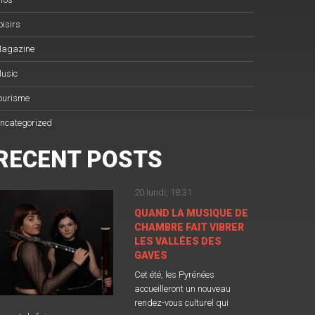
oisirs
agazine
usic
ourisme
ncategorized
RECENT POSTS
20 lundi, 18:31
QUAND LA MUSIQUE DE
CHAMBRE FAIT VIBRER
LES VALLÉES DES
GAVES
Cet été, les Pyrénées
accueilleront un nouveau
rendez-vous culturel qui