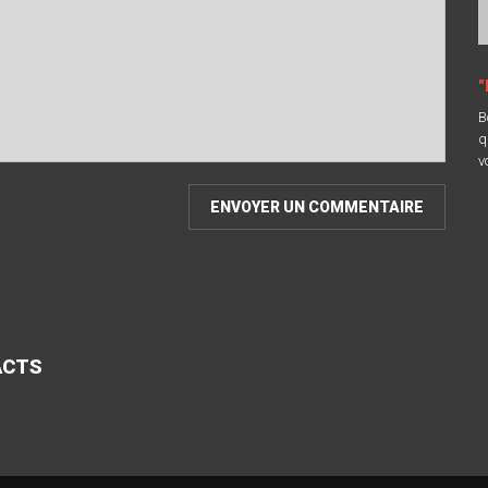
"
B
q
v
ACTS