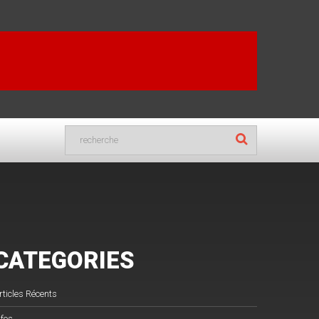
CATEGORIES
rticles Récents
nfos