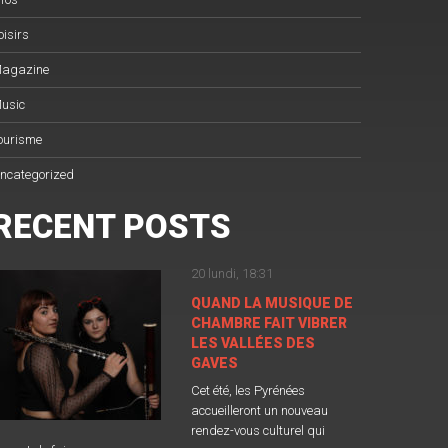
oisirs
agazine
usic
ourisme
ncategorized
RECENT POSTS
20 lundi, 18:31
QUAND LA MUSIQUE DE
CHAMBRE FAIT VIBRER
LES VALLÉES DES
GAVES
Cet été, les Pyrénées
accueilleront un nouveau
rendez-vous culturel qui