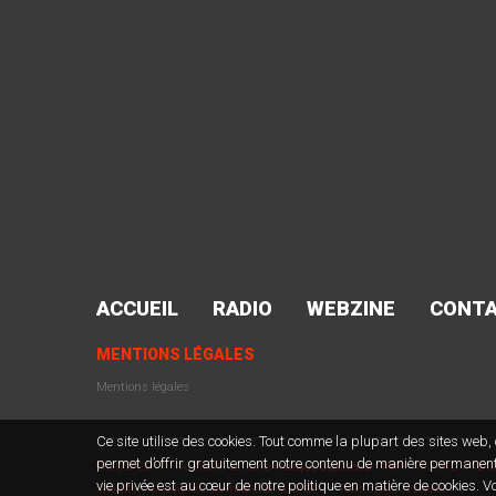
ACCUEIL
RADIO
WEBZINE
CONT
MENTIONS LÉGALES
Mentions légales
Ce site utilise des cookies. Tout comme la plupart des sites web, c
permet d’offrir gratuitement notre contenu de manière permanente 
© 2008-2017 – ATOMIC est une marque déposée à l'INPI. ATOMIC RADIO 
vie privée est au cœur de notre politique en matière de cookies. V
Sportifs. Association membre de la CNRA – Tous droits réservés –