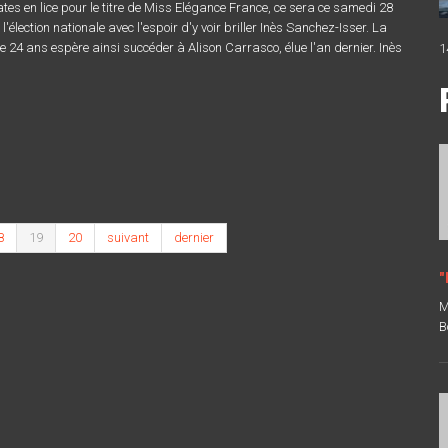
es en lice pour le titre de Miss Elégance France, ce sera ce samedi 28
l'élection nationale avec l'espoir d'y voir briller Inès Sanchez-Isser. La
 24 ans espère ainsi succéder à Alison Carrasco, élue l'an dernier. Inès
1
8
19
20
suivant
dernier
"
M
B