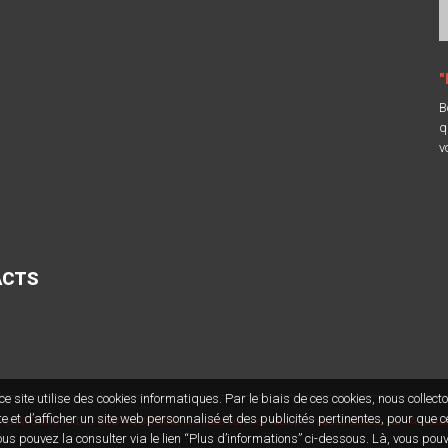
"
B
q
v
ACTS
e site utilise des cookies informatiques. Par le biais de ces cookies, nous collect
et d’afficher un site web personnalisé et des publicités pertinentes, pour que c
et ATOMIC RADIO SUD AQUITAINE sont des services radiophoniques éditées par l'Associa
ous pouvez la consulter via le lien “Plus d’informations” ci-dessous. Là, vous pou