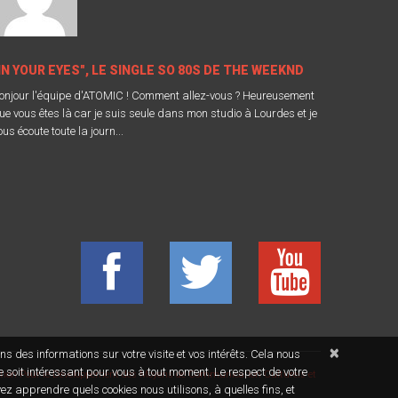
IN YOUR EYES", LE SINGLE SO 80S DE THE WEEKND
onjour l'équipe d'ATOMIC ! Comment allez-vous ? Heureusement
ue vous êtes là car je suis seule dans mon studio à Lourdes et je
ous écoute toute la journ...
×
ons des informations sur votre visite et vos intérêts. Cela nous
e soit intéressant pour vous à tout moment. Le respect de votre
tion Pour le Développement des Moyens de Communication Culturels et
vez apprendre quels cookies nous utilisons, à quelles fins, et