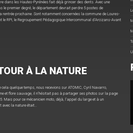
ire dans les Hautes-Pyrénées fait déjà grincer des dents. Avec une
s le premier degré, le département devrait perdre 5 postes de
L
la rentrée prochaine. Sont notamment concernées la commune de Loures-
 le RPI, le Regroupement Pédagogique Intercommunal d'Arcizans-Avant
M
M
T
U
ETOUR À LA NATURE
de cela quelque temps, nous recevions sur ATOMIC, Cyril Navarro,
e et flore sauvage, il n'hésitait pas à partager ses photos sur la page
. Mais pour ce mécanicien moto, déjà, l'appel du large et à un
 avec la nature était…