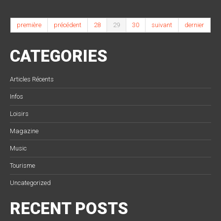
première
précédent
28
29
30
suivant
dernier
CATEGORIES
Articles Récents
Infos
Loisirs
Magazine
Music
Tourisme
Uncategorized
RECENT POSTS