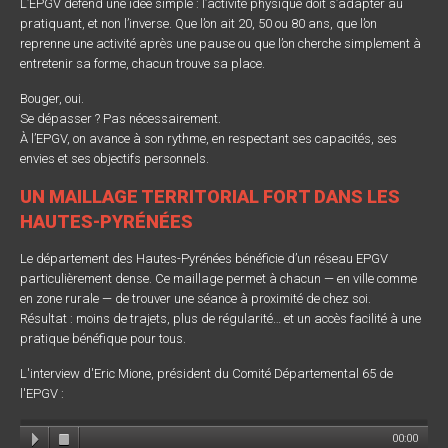
L’EPGV défend une idée simple : l’activité physique doit s’adapter au
pratiquant, et non l’inverse. Que l’on ait 20, 50 ou 80 ans, que l’on
reprenne une activité après une pause ou que l’on cherche simplement à
entretenir sa forme, chacun trouve sa place.
Bouger, oui.
Se dépasser ? Pas nécessairement.
À l’EPGV, on avance à son rythme, en respectant ses capacités, ses
envies et ses objectifs personnels.
UN MAILLAGE TERRITORIAL FORT DANS LES
HAUTES-PYRÉNÉES
Le département des Hautes-Pyrénées bénéficie d’un réseau EPGV
particulièrement dense. Ce maillage permet à chacun — en ville comme
en zone rurale — de trouver une séance à proximité de chez soi.
Résultat : moins de trajets, plus de régularité… et un accès facilité à une
pratique bénéfique pour tous.
L'interview d'Eric Mione, président du Comité Départemental 65 de
l'EPGV :
00:00