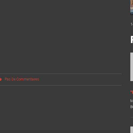
1
Pas De Commentaires
"
M
B