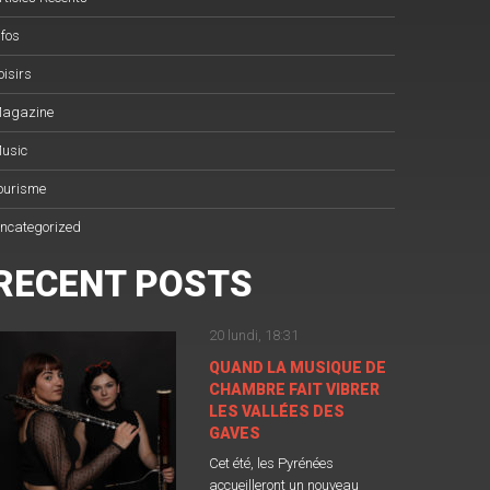
nfos
oisirs
agazine
usic
ourisme
ncategorized
RECENT POSTS
20 lundi, 18:31
QUAND LA MUSIQUE DE
CHAMBRE FAIT VIBRER
LES VALLÉES DES
GAVES
Cet été, les Pyrénées
accueilleront un nouveau