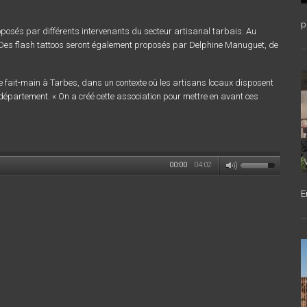
p
oposés par différents intervenants du secteur artisanal tarbais. Au
. Des flash tattoos seront également proposés par Delphine Manuguet, de
le fait-main à Tarbes, dans un contexte où les artisans locaux disposent
épartement. « On a créé cette association pour mettre en avant ces
00:00
04:02
E