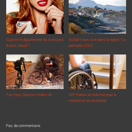
Quel est le département du sud-ouest
Où fait-il bon vivre dans la région ? Le
le plus chaud ?
palmarès 2023 !
Two Days Gascons Riders #2
APF France se mobilise pour la
mobilité et l’accessibilité
Pas de commentaire.